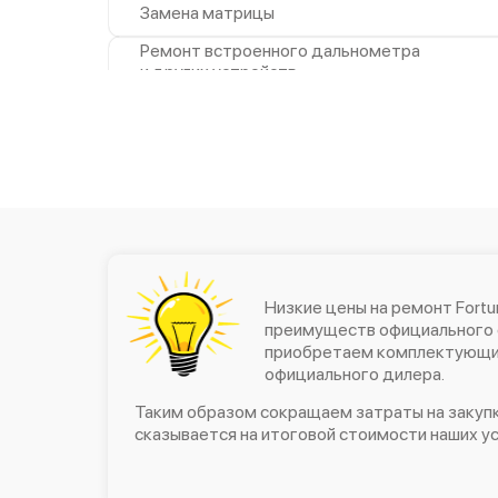
Замена матрицы
Ремонт встроенного дальнометра
и других устройств
Ремонт контроллеров
Ремонт электронно-лучевой
трубки
Замена корпуса
Ремонт разъема
Замена ключей управления
Низкие цены на ремонт Fortun
преимуществ официального 
приобретаем комплектующие
Замена процессора
официального дилера.
Замена микросхемы логики
Таким образом сокращаем затраты на закупк
сказывается на итоговой стоимости наших ус
Замена микросхемы усилителя