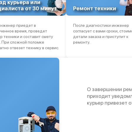
зд курьера или
циалиста от 30 минут
Ремонт техники
нженер приедет в
После диагностики инженер
ченное время, проведет
согласует с вами сроки, стоим
р техники и составит смету
детали заказа и приступит к
. При сложной поломке
ремонту.
атно отвезет технику в сервис.
О завершении рем
приходит уведомл
курьер привезет 