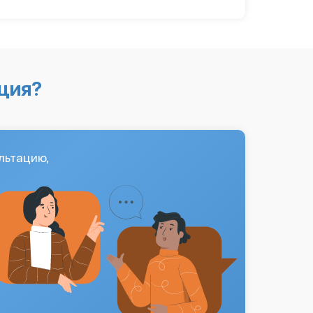
ция?
льтацию,