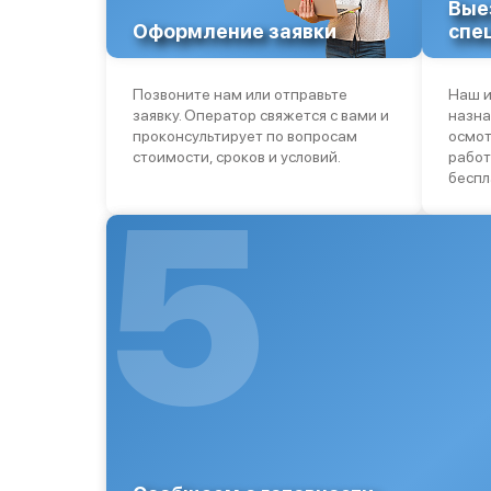
Вые
Оформление заявки
спе
Позвоните нам или отправьте
Наш и
заявку. Оператор свяжется с вами и
назна
проконсультирует по вопросам
осмот
стоимости, сроков и условий.
работ
беспл
5