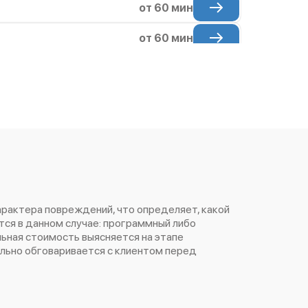
от 60 мин
от 60 мин
от 60 мин
от 60 мин
от 60 мин
от 60 мин
от 60 мин
арактера повреждений, что определяет, какой
от 60 мин
ся в данном случае: программный либо
ьная стоимость выясняется на этапе
от 60 мин
ельно обговаривается с клиентом перед
от 60 мин