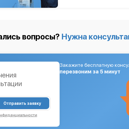
ались вопросы?
Нужна консульта
Закажите бесплатную консу
перезвоним за 5 минут
чения
льтации
Отправить заявку
онфиденциальности