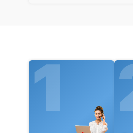
Замена шим контроллера
Восстановление после попадания
влаги
Ремонт платы управления
(восстановление)
Замена объективов с улучшением
характеристик
1
Замена дисплея (экрана)
Ремонт капиллярной трубки