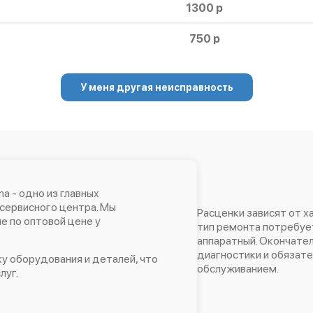
1300 р
750 р
650 р
У меня другая неисправность
1200 р
1500 р
650 р
590 р
a - одно из главных
сервисного центра. Мы
Расценки зависят от х
 по оптовой цене у
850 р
тип ремонта потребует
аппаратный. Окончател
450 р
диагностики и обязат
у оборудования и деталей, что
обслуживанием.
луг.
600 р